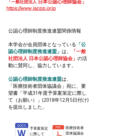
「
日本公認心理師協会」
一般社団法人
https://www.jacpp.or.jp
公認心理師制度推進連盟関係情報
本学会が会員団体となっている
「公
認心理師制度推進連盟」
は、
「一般
社団法人 日本公認心理師協会」
の活
動に賛同し、協力しています。
公認心理師制度推進連盟
は、
「医療技術者団体協議会」宛に、要
望書「平成31年度予算案策定に際し
て（お願い）」(2018年12月5日付け)
を提出しました。
医療技術者
​予算案策定
団体協議会
に際して