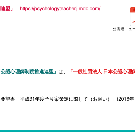
関連盟」
https://psychologyteacher.jimdo.com/
公養連ニュー
報
「公認心理師制度推進連盟」
は、
「一般社団法人 日本公認心理
望書「平成31年度予算案策定に際して（お願い）」(2018年