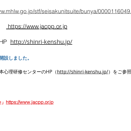
www.mhlw.go.jp/stf/seisakunitsuite/bunya/00001160
P
https://www.jacpp.or.jp
http://shinri-kenshu.jp/
HP
開設しました。
本心理研修センターのHP（
http://shinri-kenshu.jp/
）をご参
会」
https://www.jacpp.or.jp