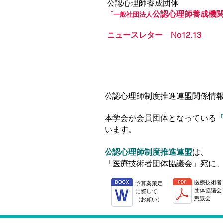
公認心理師養成団体
公認心理師養成機
「一般社団法人
​ニュースレター No12.13
公認心理師制度推進連盟関係情
本学会が会員団体となっている
います。
公認心理師制度推進連盟
は、
「医療技術者団体協議会」宛に、要
医療技術者
​予算案策定
団体協議会
に際して
懇談会
（お願い）